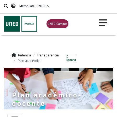
Matriculate
UNED.ES
Buscar
UNED Campus
Palencia
Transparencia
Escoita
Plan académico
Plan académico-
docente