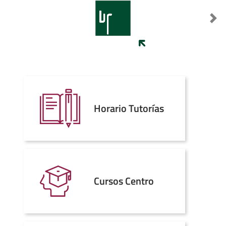
Destacado anterior
Sig
Horario Tutorías
Cursos Centro