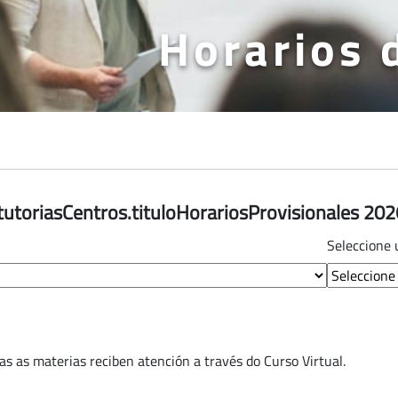
Horarios 
oriasCentros.tituloHorariosProvisionales 20
Seleccione 
utoriasCentros.semestre.sr-only.label
das as materias reciben atención a través do Curso Virtual.