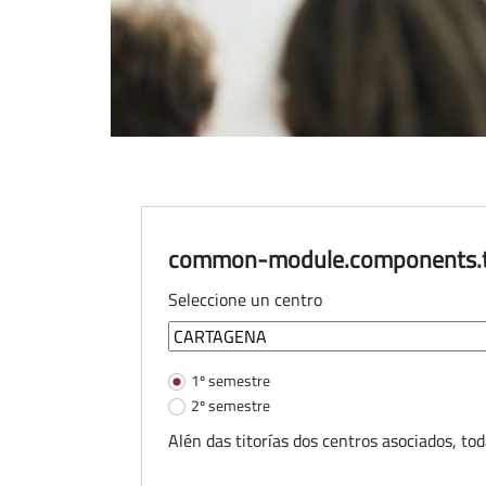
common-module.components.tut
Seleccione un centro
common-module.components.t
1º semestre
2º semestre
Alén das titorías dos centros asociados, to