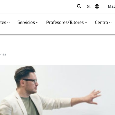
Mat
GL
Buscar
tes
Servicios
Profesores/Tutores
Centro
orias