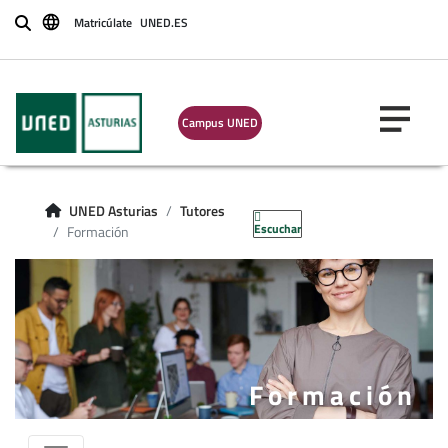
Matricúlate
UNED.ES
Buscar
Campus UNED
UNED Asturias
Tutores
Escuchar
Formación
Formación