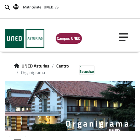
Matricúlate
UNED.ES
Buscar
Campus UNED
UNED Asturias
Centro
Escuchar
Organigrama
Organigrama