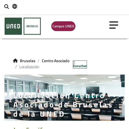
Buscar
Campus UNED
Bruselas
Centro Asociado
Escuchar
Localización
Localización Centro
Asociado de Bruselas
de la UNED