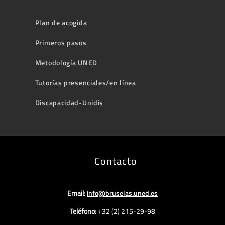
Plan de acogida
Primeros pasos
Metodología UNED
Tutorías presenciales/en línea
Discapacidad-Unidis
Contacto
Email:
info@bruselas.uned.es
Teléfono:
+32 (2) 215-29-98