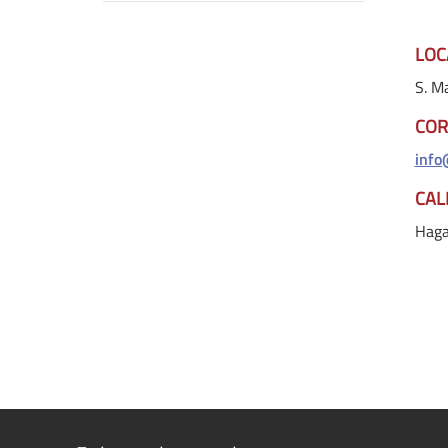
LOC
S. M
COR
info
CAL
Haga