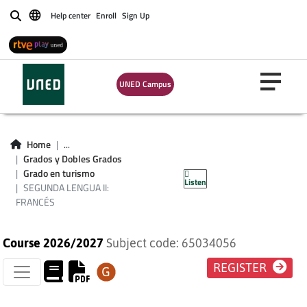
Help center
Enroll
Sign Up
Buscar
UNED Campus
Home
...
SEGUNDA LENGUA
Grados y Dobles Grados
Grado en turismo
Listen
II: FRANCÉS
SEGUNDA LENGUA II:
FRANCÉS
Course 2026/2027
Subject code: 65034056
REGISTER