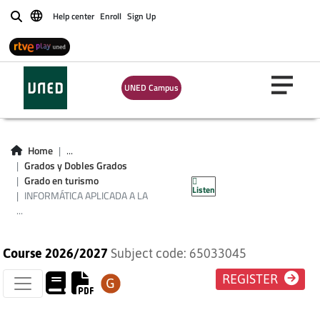
Help center
Enroll
Sign Up
Buscar
UNED Campus
INFORMÁTICA
Home
...
APLICADA A LA
Grados y Dobles Grados
Grado en turismo
Listen
GESTIÓN TURÍSTICA
INFORMÁTICA APLICADA A LA
...
Course 2026/2027
Subject code: 65033045
REGISTER