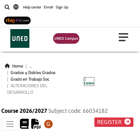
Help center
Enroll
Sign Up
Buscar
UNED Campus
Home
...
ALTERACIONES DEL
Grados y Dobles Grados
Grado en Trabajo Soc
Listen
DESARROLLO
ALTERACIONES DEL
DESARROLLO
Course 2026/2027
Subject code: 66034182
REGISTER