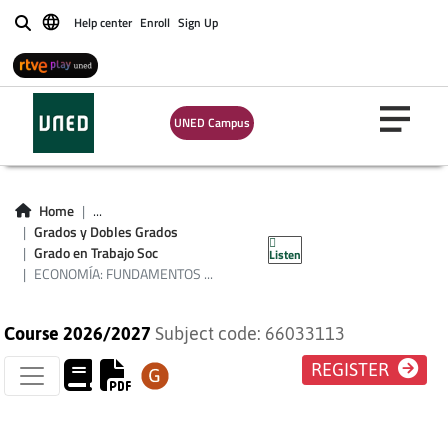
Help center
Enroll
Sign Up
Buscar
UNED Campus
ECONOMÍA:
FUNDAMENTOS
Home
...
Grados y Dobles Grados
MACROECONÓMICOS
Grado en Trabajo Soc
Listen
ECONOMÍA: FUNDAMENTOS ...
Course 2026/2027
Subject code: 66033113
REGISTER