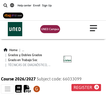
Help center
Enroll
Sign Up
Buscar
TÉCNICAS DE
DIAGNÓSTICO,
UNED Campus
INTERVENCIÓN Y
EVALUACIÓN
Home
...
Grados y Dobles Grados
SOCIAL
Grado en Trabajo Soc
Listen
TÉCNICAS DE DIAGNÓSTICO, ...
Course 2026/2027
Subject code: 66033099
REGISTER