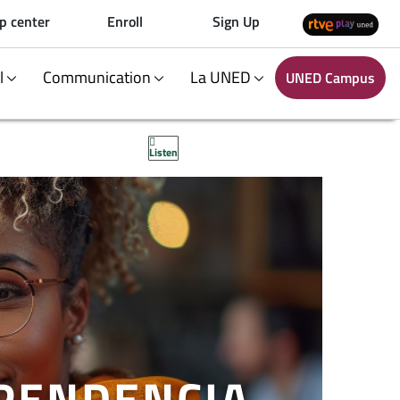
p center
Enroll
Sign Up
al
Communication
La UNED
UNED Campus
Listen
EPENDENCIA