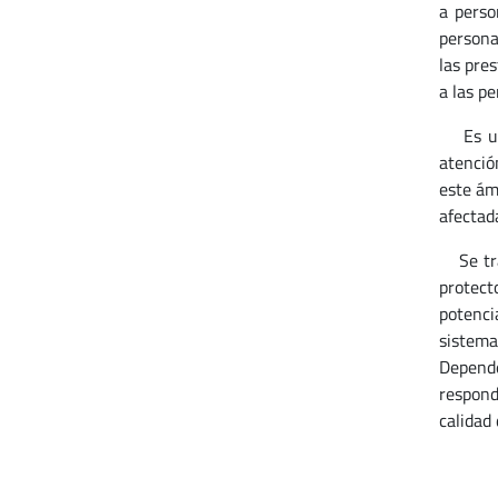
a perso
persona
las pre
a las p
Es un h
atenció
este ám
afectad
Se trat
protect
potenci
sistema
Depende
respond
calidad 