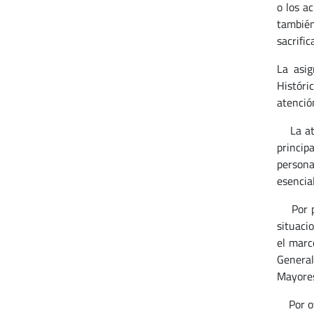
o los a
también
sacrific
La asig
Históri
atención
La aten
principa
persona
esencia
Por par
situaci
el marc
General
Mayores
Por otr