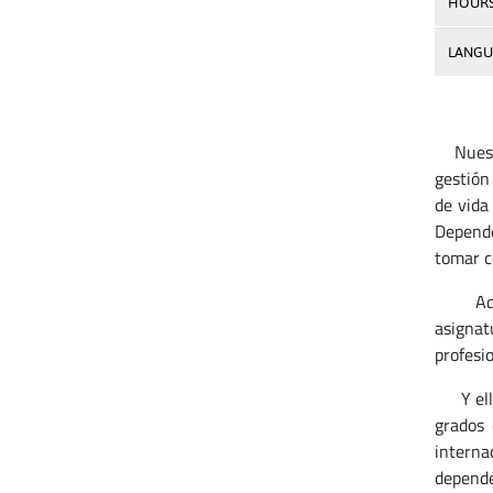
HOUR
LANGU
Nuestro
gestión
de vida
Depende
tomar co
Además
asignat
profesio
Y ello 
grados 
interna
depende