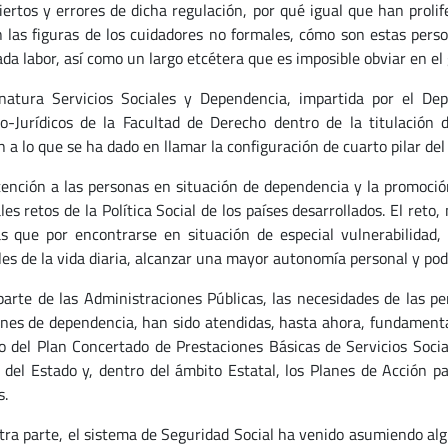
ciertos y errores de dicha regulación, por qué igual que han prol
 las figuras de los cuidadores no formales, cómo son estas pers
ada labor, así como un largo etcétera que es imposible obviar en el 
natura Servicios Sociales y Dependencia, impartida por el D
co-Jurídicos de la Facultad de Derecho dentro de la titulación 
 a lo que se ha dado en llamar la configuración de cuarto pilar del 
ción a las personas en situación de dependencia y la promoción
les retos de la Política Social de los países desarrollados. El ret
s que por encontrarse en situación de especial vulnerabilidad, 
les de la vida diaria, alcanzar una mayor autonomía personal y po
te de las Administraciones Públicas, las necesidades de las pe
ones de dependencia, han sido atendidas, hasta ahora, fundament
o del Plan Concertado de Prestaciones Básicas de Servicios Socia
 del Estado y, dentro del ámbito Estatal, los Planes de Acción p
.
a parte, el sistema de Seguridad Social ha venido asumiendo algu