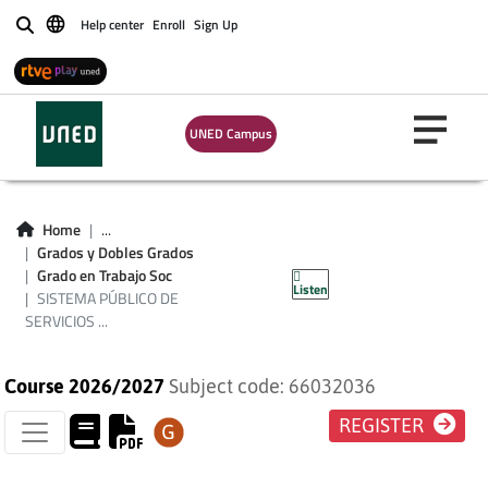
Help center
Enroll
Sign Up
Buscar
UNED Campus
SISTEMA PÚBLICO
Home
...
DE SERVICIOS
Grados y Dobles Grados
Grado en Trabajo Soc
Listen
SOCIALES
SISTEMA PÚBLICO DE
SERVICIOS ...
Course 2026/2027
Subject code: 66032036
REGISTER