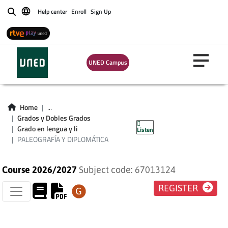
Help center
Enroll
Sign Up
Buscar
UNED Campus
PALEOGRAFÍA Y
Home
...
Grados y Dobles Grados
DIPLOMÁTICA
Grado en lengua y li
Listen
PALEOGRAFÍA Y DIPLOMÁTICA
Course 2026/2027
Subject code: 67013124
REGISTER