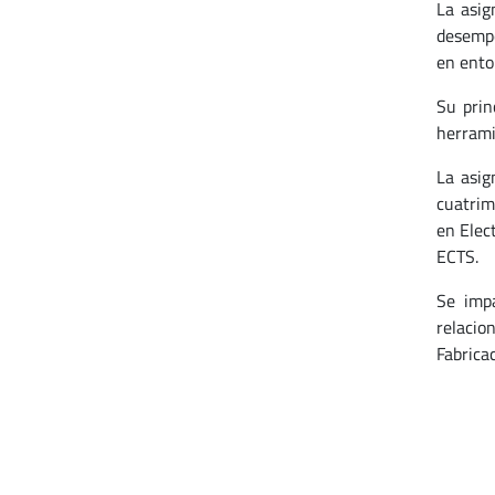
La asi
desempe
en ento
Su prin
herrami
La asig
cuatrim
en Elec
ECTS.
Se impa
relacio
Fabrica