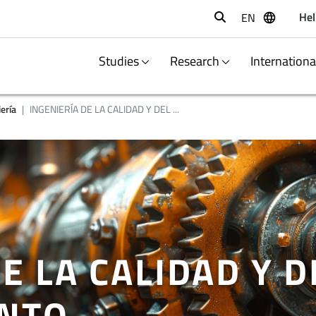
Hel
EN
Buscar
Studies
Research
Internation
ería
INGENIERÍA DE LA CALIDAD Y DEL ...
E LA CALIDAD Y D
NTO