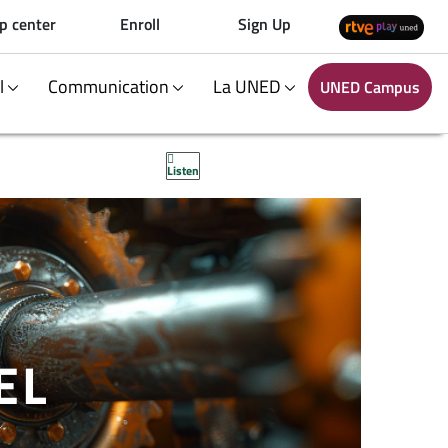
p center
Enroll
Sign Up
al
Communication
La UNED
UNED Campus
Listen
EL