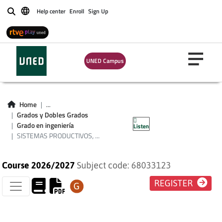
SISTEMAS
Help center
Enroll
Sign Up
Buscar
PRODUCTIVOS,
FABRICACIÓN Y
UNED Campus
MÉTODOS DE LA
CALIDAD
Home
...
Grados y Dobles Grados
(I.MECÁNICA)
Grado en ingeniería
Listen
SISTEMAS PRODUCTIVOS, ...
Course 2026/2027
Subject code: 68033123
REGISTER