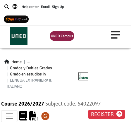
Help center
Enroll
Sign Up
Buscar
UNED Campus
LENGUA
Home
...
EXTRANJERA II:
Grados y Dobles Grados
Grado en estudios in
Listen
ITALIANO
LENGUA EXTRANJERA II:
ITALIANO
Course 2026/2027
Subject code: 64022097
REGISTER