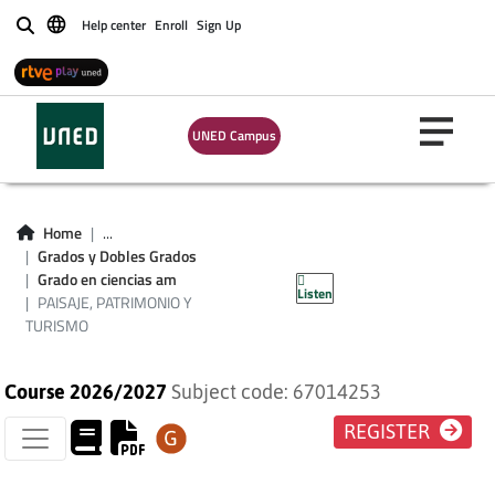
Help center
Enroll
Sign Up
Buscar
UNED Campus
PAISAJE,
Home
...
PATRIMONIO Y
Grados y Dobles Grados
Grado en ciencias am
Listen
TURISMO
PAISAJE, PATRIMONIO Y
TURISMO
Course 2026/2027
Subject code: 67014253
REGISTER