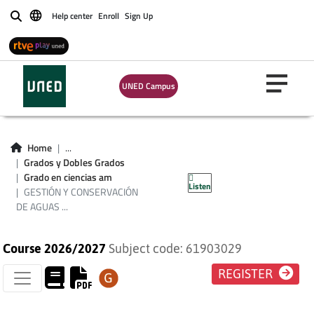
Help center
Enroll
Sign Up
Buscar
UNED Campus
GESTIÓN Y
Home
...
CONSERVACIÓN DE
Grados y Dobles Grados
Grado en ciencias am
Listen
AGUAS Y SUELOS
GESTIÓN Y CONSERVACIÓN
DE AGUAS ...
Course 2026/2027
Subject code: 61903029
REGISTER