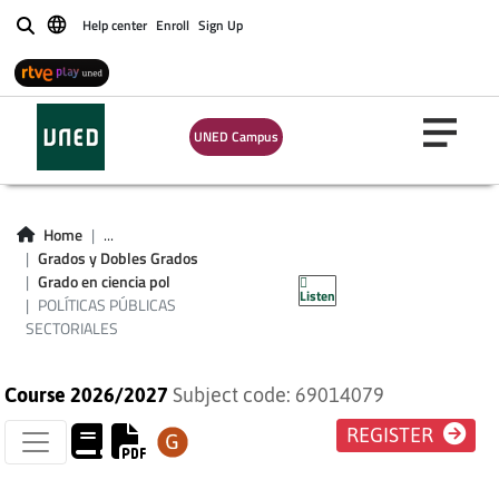
Help center
Enroll
Sign Up
Buscar
UNED Campus
POLÍTICAS
Home
...
PÚBLICAS
Grados y Dobles Grados
Grado en ciencia pol
Listen
SECTORIALES
POLÍTICAS PÚBLICAS
SECTORIALES
Course 2026/2027
Subject code: 69014079
REGISTER