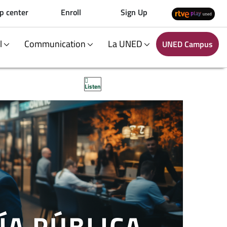
p center
Enroll
Sign Up
al
Communication
La UNED
UNED Campus
Listen
A PÚBLICA