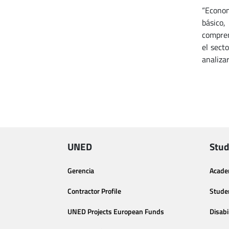
“Econom
básico,
compren
el sect
analizar
UNED
Stud
Gerencia
Acade
Contractor Profile
Stude
UNED Projects European Funds
Disabi