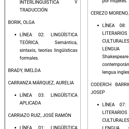
por mujeres.
INTERLINGÜÍSTICA Y
TRADUCCIÓN
CEREZO MORENO,
BORIK, OLGA
LÍNEA 08:
LITERA
LÍNEA 02: LINGÜÍSTICA
CULTUR
TEÓRICA. Semántica,
LENGUA I
sintaxis, teorías lingüísticas
Shakespeare 
formales.
contempo
BRADY, IMELDA
lengua ingles
CARRANZA MÁRQUEZ, AURELIA
CODERCH BARRI
JOSEP
LÍNEA 03: LINGÜÍSTICA
APLICADA
LÍNEA 07:
LITERA
CARRIAZO RUIZ, JOSÉ RAMÓN
CULTUR
LÍNEA 01: LINGÜÍSTICA
LENGUA C