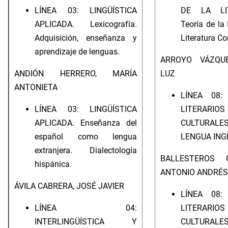
LÍNEA 03: LINGÜÍSTICA
DE LA LIT
APLICADA. Lexicografía.
Teoría de la 
Adquisición, enseñanza y
Literatura C
aprendizaje de lenguas.
ARROYO VÁZQUE
ANDIÓN HERRERO, MARÍA
LUZ
ANTONIETA
LÍNEA 08:
LÍNEA 03: LINGÜÍSTICA
LITERA
APLICADA. Enseñanza del
CULTUR
español como lengua
LENGUA ING
extranjera. Dialectología
BALLESTEROS G
hispánica.
ANTONIO ANDRÉS
ÁVILA CABRERA, JOSÉ JAVIER
LÍNEA 08:
LÍNEA 04:
LITERA
INTERLINGÜÍSTICA Y
CULTUR