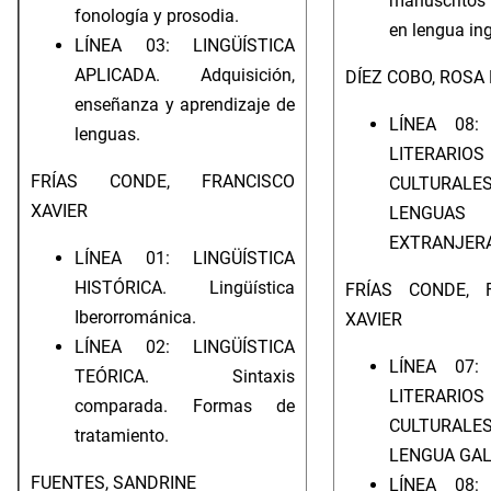
manuscritos
fonología y prosodia.
en lengua ing
LÍNEA 03: LINGÜÍSTICA
APLICADA. Adquisición,
DÍEZ COBO, ROSA
enseñanza y aprendizaje de
LÍNEA 08:
lenguas.
LITERA
FRÍAS CONDE, FRANCISCO
CULTUR
XAVIER
LENGUAS
EXTRANJER
LÍNEA 01: LINGÜÍSTICA
HISTÓRICA. Lingüística
FRÍAS CONDE, 
Iberorrománica.
XAVIER
LÍNEA 02: LINGÜÍSTICA
LÍNEA 07:
TEÓRICA. Sintaxis
LITERA
comparada. Formas de
CULTUR
tratamiento.
LENGUA GA
FUENTES, SANDRINE
LÍNEA 08: