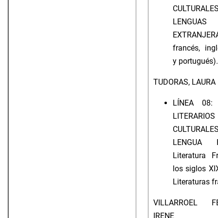
CULTUR
LENGUAS
EXTRANJERA
francés, ingl
y portugués).
TUDORAS, LAURA
LÍNEA 08:
LITERA
CULTUR
LENGUA F
Literatura 
los siglos XI
Literaturas f
VILLARROEL FE
IRENE