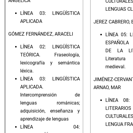
ANGÉLICA
CULTUR
LENGUAS CL
LÍNEA 03: LINGÜÍSTICA
APLICADA
JEREZ CABRERO, 
GÓMEZ FERNÁNDEZ, ARACELI
LÍNEA 05: 
ESPAÑOLA 
LÍNEA 02: LINGÜÍSTICA
DE LA LIT
TEÓRICA. Fraseología,
Literatura
lexicografía y semántica
medieval.
léxica.
LÍNEA 03: LINGÜÍSTICA
JIMÉNEZ-CERVAN
APLICADA.
ARNAO, MAR
Intercomprensión de
LÍNEA 08:
lenguas románicas;
LITERA
adquisición, enseñanza y
CULTUR
aprendizaje de lenguas
LENGUA FR
LÍNEA 04: