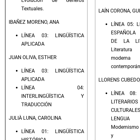
Evolución de Géneros
Textuales.
LAÍN CORONA, GU
IBAÑEZ MORENO, ANA
LÍNEA 05: 
ESPAÑOLA 
LÍNEA 03: LINGÜÍSTICA
DE LA LIT
APLICADA
Literatura
JUAN OLIVA, ESTHER
mode
contemporán
LÍNEA 03: LINGÜÍSTICA
APLICADA
LLORENS CUBEDO,
LÍNEA 04:
LÍNEA 08:
INTERLINGÜÍSTICA Y
LITERA
TRADUCCIÓN
CULTUR
JULIÀ LUNA, CAROLINA
LENGUA I
Modernismo
LÍNEA 01: LINGÜÍSTICA
y lite
HISTÓRICA