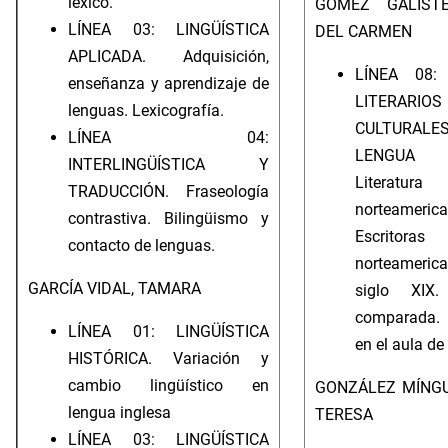
léxico.
GÓMEZ GALISTE
LÍNEA 03: LINGÜÍSTICA
DEL CARMEN
APLICADA. Adquisición,
LÍNEA 08:
enseñanza y aprendizaje de
LITERA
lenguas. Lexicografía.
CULTUR
LÍNEA 04:
LENGUA I
INTERLINGÜÍSTICA Y
Literatura
TRADUCCIÓN. Fraseología
norteamerica
contrastiva. Bilingüismo y
Escritoras
contacto de lenguas.
norteameri
GARCÍA VIDAL, TAMARA
siglo XIX. 
comparada. 
LÍNEA 01: LINGÜÍSTICA
en el aula de
HISTÓRICA. Variación y
cambio lingüístico en
GONZÁLEZ MÍNGU
lengua inglesa
TERESA
LÍNEA 03: LINGÜÍSTICA