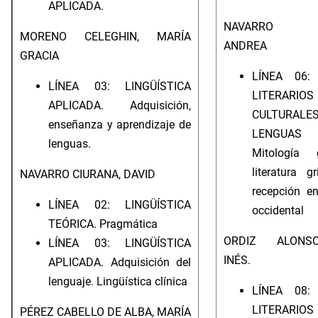
APLICADA.
NAVARRO N
MORENO CELEGHIN, MARÍA
ANDREA
GRACIA
LÍNEA 06:
LÍNEA 03: LINGÜÍSTICA
LITERA
APLICADA. Adquisición,
CULTUR
enseñanza y aprendizaje de
LENGUAS C
lenguas.
Mitología g
literatura 
NAVARRO CIURANA, DAVID
recepción en
LÍNEA 02: LINGÜÍSTICA
occidental
TEÓRICA. Pragmática
ORDIZ ALONSO-
LÍNEA 03: LINGÜÍSTICA
INÉS.
APLICADA. Adquisición del
lenguaje. Lingüística clínica
LÍNEA 08:
LITERA
PÉREZ CABELLO DE ALBA, MARÍA