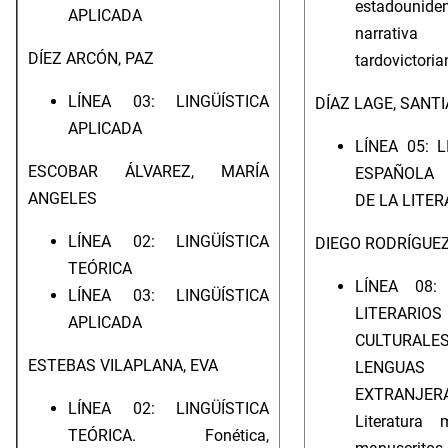
estadouniden
APLICADA
narrativa
DÍEZ ARCÓN, PAZ
tardovictoria
LÍNEA 03: LINGÜÍSTICA
DÍAZ LAGE, SANT
APLICADA
LÍNEA 05: 
ESCOBAR ÁLVAREZ, MARÍA
ESPAÑOLA 
ANGELES
DE LA LITE
LÍNEA 02: LINGÜÍSTICA
DIEGO RODRÍGUEZ
TEÓRICA
LÍNEA 08:
LÍNEA 03: LINGÜÍSTICA
LITERA
APLICADA
CULTUR
ESTEBAS VILAPLANA, EVA
LENGUAS
EXTRANJER
LÍNEA 02: LINGÜÍSTICA
Literatura 
TEÓRICA. Fonética,