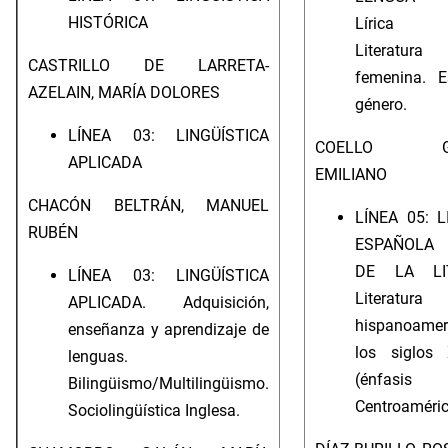
HISTÓRICA
Lírica m
Literatur
CASTRILLO DE LARRETA-
femenina. E
AZELAIN, MARÍA DOLORES
género.
LÍNEA 03: LINGÜÍSTICA
COELLO GUT
APLICADA
EMILIANO
CHACÓN BELTRÁN, MANUEL
LÍNEA 05: 
RUBÉN
ESPAÑOLA 
DE LA LIT
LÍNEA 03: LINGÜÍSTICA
Literatura
APLICADA. Adquisición,
hispanoame
enseñanza y aprendizaje de
los siglos
lenguas.
(énfa
Bilingüismo/Multilingüismo.
Centroaméric
Sociolingüística Inglesa.