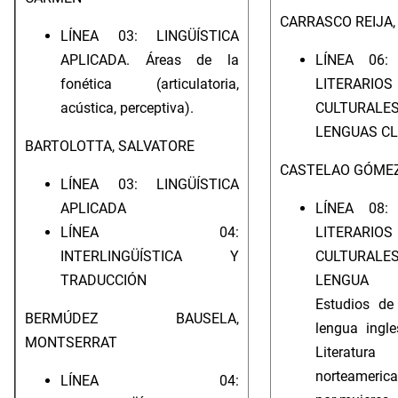
CARRASCO REIJA, 
LÍNEA 03: LINGÜÍSTICA
APLICADA. Áreas de la
LÍNEA 06:
fonética (articulatoria,
LITERA
acústica, perceptiva).
CULTUR
LENGUAS CL
BARTOLOTTA, SALVATORE
CASTELAO GÓMEZ
LÍNEA 03: LINGÜÍSTICA
APLICADA
LÍNEA 08:
LÍNEA 04:
LITERA
INTERLINGÜÍSTICA Y
CULTUR
TRADUCCIÓN
LENGUA I
Estudios de
BERMÚDEZ BAUSELA,
lengua ingle
MONTSERRAT
Literatura
norteameric
LÍNEA 04: