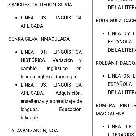
SÁNCHEZ CALDERÓN, SILVIA
DE LA LITE
LÍNEA 03: LINGÜÍSTICA
RODRÍGUEZ, CACH
APLICADA
LÍNEA 05: 
SENRA SILVA, INMACULADA
ESPAÑOLA 
DE LA LITE
LÍNEA 01: LINGÜÍSTICA
HISTÓRICA. Variación y
ROLDÁN FIDALGO,
cambio lingüístico en
LÍNEA 05: 
lengua inglesa. Runología.
ESPAÑOLA 
LÍNEA 03: LINGÜÍSTICA
DE LA LITE
APLICADA. Adquisición,
enseñanza y aprendizaje de
ROMERA PINTOR
lenguas. Educación
MAGDALENA
bilingüe.
LÍNEA 08:
TALAVÁN ZANÓN, NOA
LITERA