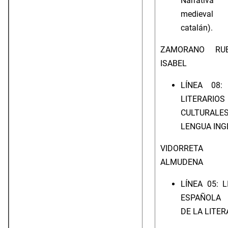
Narrativ
medieval
catalán).
ZAMORANO RU
ISABEL
LÍNEA 08:
LITERA
CULTUR
LENGUA ING
VIDORRETA 
ALMUDENA
LÍNEA 05: 
ESPAÑOLA 
DE LA LITE