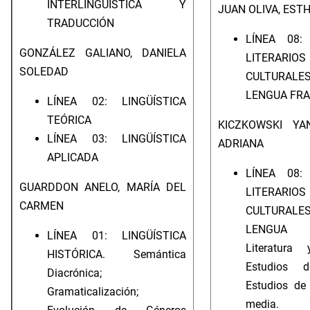
INTERLINGÜÍSTICA Y
JUAN OLIVA, EST
TRADUCCIÓN
LÍNEA 08:
GONZÁLEZ GALIANO, DANIELA
LITERA
SOLEDAD
CULTUR
LENGUA FR
LÍNEA 02: LINGÜÍSTICA
TEÓRICA
KICZKOWSKI YAN
LÍNEA 03: LINGÜÍSTICA
ADRIANA
APLICADA
LÍNEA 08:
GUARDDON ANELO, MARÍA DEL
LITERA
CARMEN
CULTUR
LENGUA I
LÍNEA 01: LINGÜÍSTICA
Literatura 
HISTÓRICA. Semántica
Estudios d
Diacrónica;
Estudios de
Gramaticalización;
media.