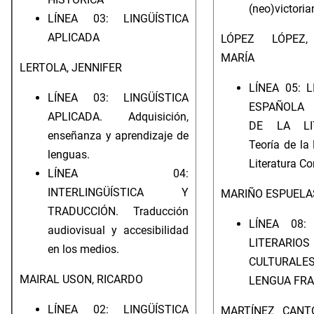
(neo)victoria
LÍNEA 03: LINGÜÍSTICA
APLICADA
LÓPEZ LÓPEZ
MARÍA
LERTOLA, JENNIFER
LÍNEA 05: 
LÍNEA 03: LINGÜÍSTICA
ESPAÑOLA 
APLICADA. Adquisición,
DE LA LIT
enseñanza y aprendizaje de
Teoría de la 
lenguas.
Literatura C
LÍNEA 04:
INTERLINGÜÍSTICA Y
MARIÑO ESPUELAS
TRADUCCIÓN. Traducción
LÍNEA 08:
audiovisual y accesibilidad
LITERA
en los medios.
CULTUR
MAIRAL USON, RICARDO
LENGUA FR
LÍNEA 02: LINGÜÍSTICA
MARTÍNEZ CANT