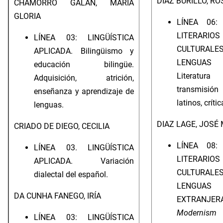
DÍAZ BURILLO, RO
CHAMORRO GALÁN, MARÍA
GLORIA
LÍNEA 06:
LITERA
LÍNEA 03: LINGÜÍSTICA
CULTUR
APLICADA. Bilingüismo y
LENGUAS C
educación bilingüe.
Literatur
Adquisición, atrición,
transmisión
enseñanza y aprendizaje de
latinos, críti
lenguas.
DIAZ LAGE, JOSÉ
CRIADO DE DIEGO, CECILIA
LÍNEA 08:
LÍNEA 03. LINGÜÍSTICA
LITERA
APLICADA. Variación
CULTUR
dialectal del español.
LENGUAS
DA CUNHA FANEGO, IRÍA
EXTRANJER
Modernism
b
LÍNEA 03: LINGÜÍSTICA