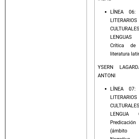
LÍNEA 06:
LITERA
CULTUR
LENGUAS C
Crítica de
literatura lati
YSERN LAGARD
ANTONI
LÍNEA 07:
LITERA
CULTUR
LENGUA C
Predicació
(ámbito c