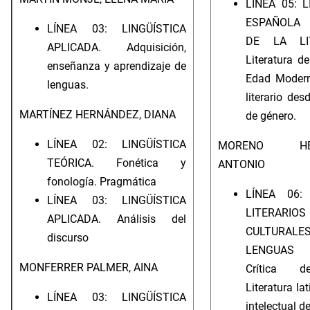
LÍNEA 05: 
ESPAÑOLA 
LÍNEA 03: LINGÜÍSTICA
DE LA LIT
APLICADA. Adquisición,
Literatura d
enseñanza y aprendizaje de
Edad Modern
lenguas.
literario des
MARTÍNEZ HERNÁNDEZ, DIANA
de género.
LÍNEA 02: LINGÜÍSTICA
MORENO HER
TEÓRICA. Fonética y
ANTONIO
fonología. Pragmática
LÍNEA 06:
LÍNEA 03: LINGÜÍSTICA
LITERA
APLICADA. Análisis del
CULTUR
discurso
LENGUAS C
MONFERRER PALMER, AINA
Crítica d
Literatura lat
LÍNEA 03: LINGÜÍSTICA
intelectual 