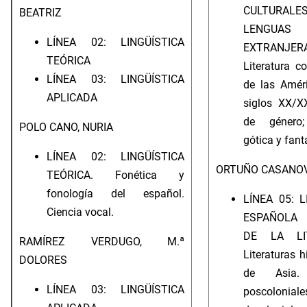
CULTUR
BEATRIZ
LENGUAS
LÍNEA 02: LINGÜÍSTICA
EXTRANJER
TEÓRICA
Literatura 
LÍNEA 03: LINGÜÍSTICA
de las Amér
APLICADA
siglos XX/XX
de género; 
POLO CANO, NURIA
gótica y fant
LÍNEA 02: LINGÜÍSTICA
ORTUÑO CASANOV
TEÓRICA. Fonética y
fonología del español.
LÍNEA 05: 
Ciencia vocal.
ESPAÑOLA 
DE LA LIT
RAMÍREZ VERDUGO, M.ª
Literaturas 
DOLORES
de Asia. 
LÍNEA 03: LINGÜÍSTICA
poscolon