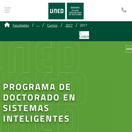
Te
...
Facultades
Cursos
2017
2017
Listen
PROGRAMA DE
DOCTORADO EN
SISTEMAS
INTELIGENTES