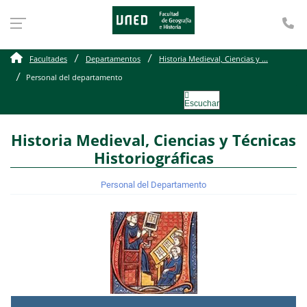
Te
Personal del departamen
Facultades
Departamentos
Historia Medieval, Ciencias y ...
Personal del departamento
Escuchar
Historia Medieval, Ciencias y Técnicas
Historiográficas
Personal del Departamento