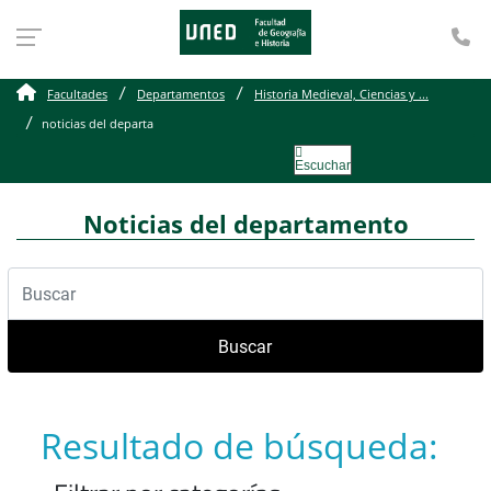
Te
Facultades
Departamentos
Historia Medieval, Ciencias y ...
noticias del departa
Escuchar
Noticias del departamento
Buscar
Resultado de búsqueda: