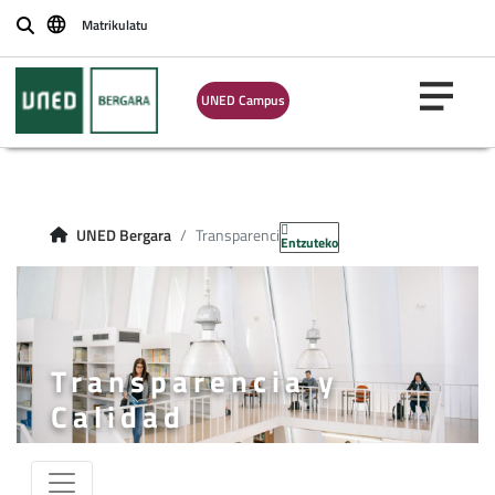
Matrikulatu
Buscar
UNED Campus
UNED Bergara
Transparenci
Entzuteko
Transparencia y
Calidad