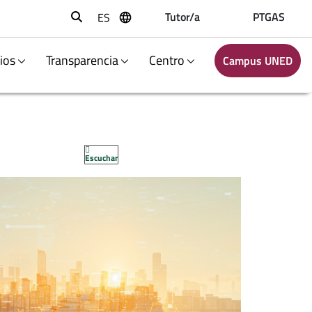
Tutor/a
PTGAS
ES
Buscar
ios
Transparencia
Centro
Campus UNED
Escuchar