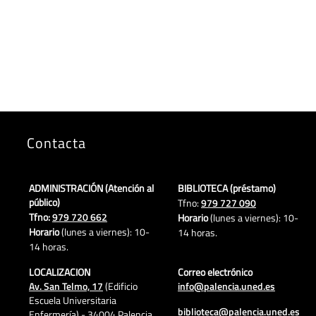
Contacta
ADMINISTRACIÓN (Atención al
BIBLIOTECA (préstamo)
público)
Tfno:
979 727 090
Tfno:
979 720 662
Horario
(lunes a viernes): 10-
Horario
(lunes a viernes):
10-
14 horas.
14 horas.
LOCALIZACION
Correo electrónico
Av. San Telmo, 17
(Edificio
info@palencia.uned.es
Escuela Universitaria
biblioteca@palencia.uned.es
Enfermería) - 34004 Palencia