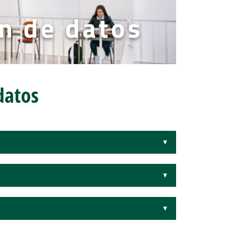
n de datos
datos