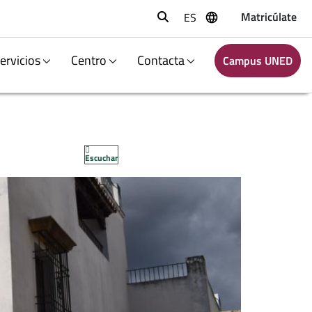
Matricúlate
ES
Buscar
ervicios
Centro
Contacta
Campus UNED
Escuchar