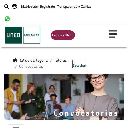
Matriculate
Registrate
Transparencia y Calidad
Buscar
Campus UNED
CA de Cartagena
Tutores
Escuchar
Convocatorias
Convocatorias