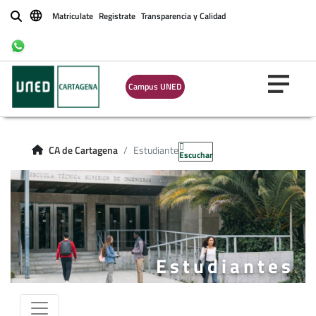
Matriculate
Registrate
Transparencia y Calidad
Buscar
Campus UNED
CA de Cartagena
Estudiantes
Escuchar
Estudiantes