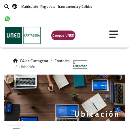
Matriculate
Registrate
Transparencia y Calidad
Buscar
Campus UNED
CA de Cartagena
Contacta
Escuchar
Ubicación
Ubicación