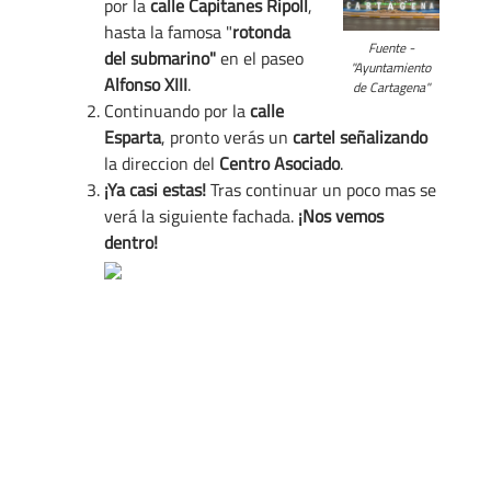
por la
calle
Capitanes Ripoll
,
hasta la famosa "
rotonda
Fuente -
del submarino"
en el paseo
"Ayuntamiento
Alfonso XIII
.
de Cartagena"
Continuando por la
calle
Esparta
, pronto verás un
cartel señalizando
la direccion del
Centro Asociado
.
¡Ya casi estas!
Tras continuar un poco mas se
verá la siguiente fachada.
¡Nos vemos
dentro!