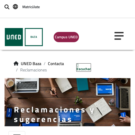
Matricúlate
Buscar
Campus UNED
UNED Baza
Contacta
Escuchar
Reclamaciones
Reclamaciones y
sugerencias