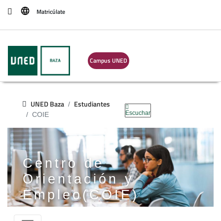
Matricúlate
Buscar
Campus UNED
UNED Baza
Estudiantes
Escuchar
COIE
Centro de
Orientación y
Empleo(COIE)