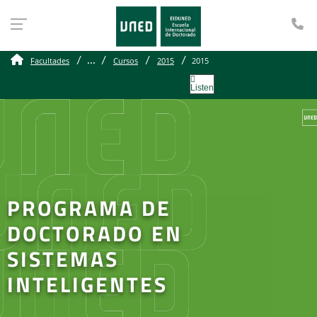
Te
...
Facultades
Cursos
2015
2015
Listen
PROGRAMA DE
DOCTORADO EN
SISTEMAS
INTELIGENTES