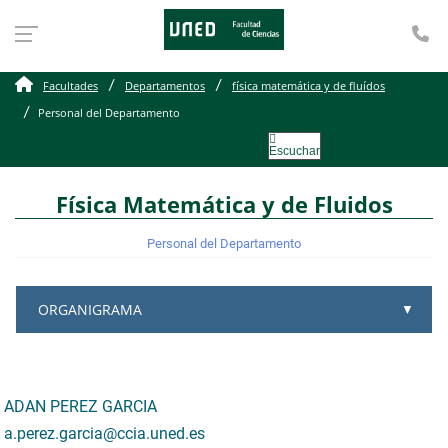
Te
Personal del Departamen
Facultades
Departamentos
física matemática y de fluídos
Personal del Departamento
Escuchar
Física Matemática y de Fluidos
Personal del Departamento
ORGANIGRAMA
ADAN PEREZ GARCIA
a.perez.garcia@ccia.uned.es