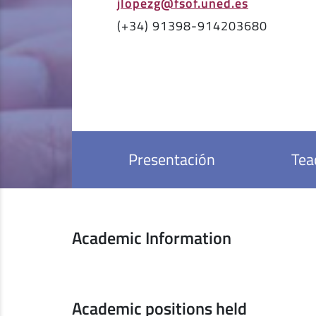
jlopezg@fsof.uned.es
(+34) 91398-914203680
Presentación
Tea
Academic Information
Academic positions held