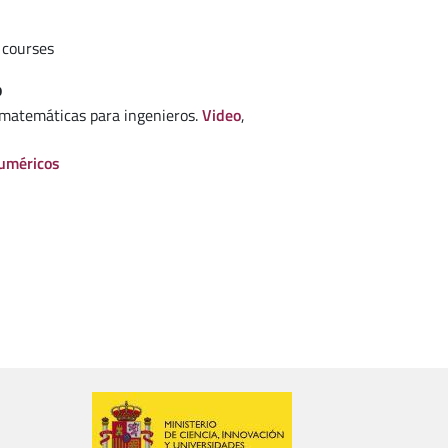
 courses
o
 matemáticas para ingenieros.
Video
,
uméricos