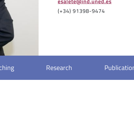
esalete@ind.uned.es
(+34) 91398-9474
ching
Research
Publicatio