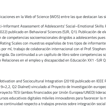
licaciones en la Web of Science (WOS) entre las que destacan las s
ti-Informant Assessment of Adolescents’ Social–Emotional Skills
022) publicado en Behavioral Sciences (SJR, Q1). Publicación de e
n de competencias socioemocionales dirigidos a adolescentes pues 
ating Scales con muestras españolas de tres tipos de informantes
a por mí, trabajo de colaboración internacional con el Prof. Stephen
irigida. Da continuidad a un capítulo de libro sobre competencias s
e Relaciones en el empleo y discapacidad en Educación XX1 -SJR Q4-
tivation and Sociocultural Integration (2019) publicado en IEEE 
19=2,2, Q2 Dialnet) vinculado al Proyecto de Investigación europ
royecto TESI (ambos financiados por Unión Europea/UNED) liderado 
sos educativos digitales móviles innovadores para favorecer la m
ne continuidad respecto a trabajos previos sobre integración social