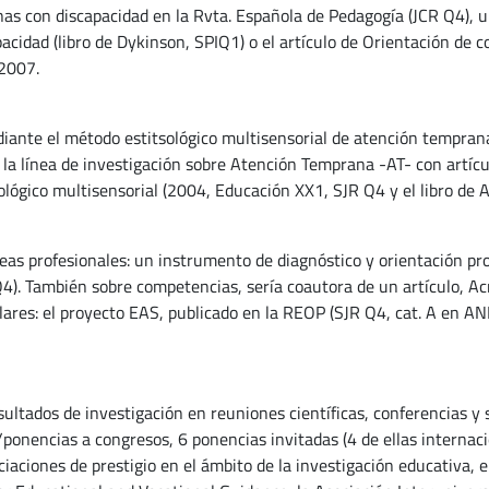
nas con discapacidad en la Rvta. Española de Pedagogía (JCR Q4), 
pacidad (libro de Dykinson, SPIQ1) o el artículo de Orientación de
 2007.
ediante el método estitsológico multisensorial de atención tempran
 la línea de investigación sobre Atención Temprana -AT- con artíc
sológico multisensorial (2004, Educación XX1, SJR Q4 y el libro d
eas profesionales: un instrumento de diagnóstico y orientación pro
4). También sobre competencias, sería coautora de un artículo, Ac
lares: el proyecto EAS, publicado en la REOP (SJR Q4, cat. A en AN
esultados de investigación en reuniones científicas, conferencias y
onencias a congresos, 6 ponencias invitadas (4 de ellas internacio
iaciones de prestigio en el ámbito de la investigación educativa, 