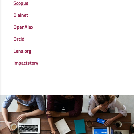
Scopus
Dialnet
OpenAlex
Orcid
Lens.org
Impactstory