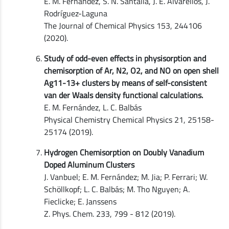
E. M. Fernández, S. N. Santalla, J. E. Alvarellos, J.
Rodríguez-Laguna
The Journal of Chemical Physics 153, 244106
(2020).
Study of odd-even effects in physisorption and
chemisorption of Ar, N2, O2, and NO on open shell
Ag11-13+ clusters by means of self-consistent
van der Waals density functional calculations.
E. M. Fernández, L. C. Balbás
Physical Chemistry Chemical Physics 21, 25158-
25174 (2019).
Hydrogen Chemisorption on Doubly Vanadium
Doped Aluminum Clusters
J. Vanbuel; E. M. Fernández; M. Jia; P. Ferrari; W.
Schöllkopf; L. C. Balbás; M. Tho Nguyen; A.
Fieclicke; E. Janssens
Z. Phys. Chem. 233, 799 - 812 (2019).