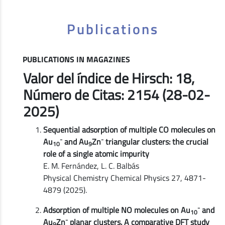
Publications
PUBLICATIONS IN MAGAZINES
Valor del índice de Hirsch: 18,
Número de Citas: 2154 (28-02-
2025)
Sequential adsorption of multiple CO molecules on
-
-
Au
and Au
Zn
triangular clusters: the crucial
10
9
role of a single atomic impurity
E. M. Fernández, L. C. Balbás
Physical Chemistry Chemical Physics 27, 4871-
4879 (2025).
-
Adsorption of multiple NO molecules on Au
and
10
-
Au
Zn
planar clusters. A comparative DFT study
9