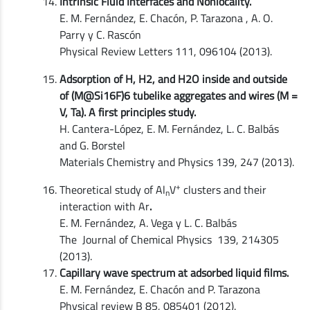
Intrinsic Fluid Interfaces and Nonlocality.
E. M. Fernández, E. Chacón, P. Tarazona , A. O.
Parry y C. Rascón
Physical Review Letters 111, 096104 (2013).
Adsorption of H, H2, and H2O inside and outside
of (M@Si16F)6 tubelike aggregates and wires (M =
V, Ta). A first principles study.
H. Cantera-López, E. M. Fernández, L. C. Balbás
and G. Borstel
Materials Chemistry and Physics 139, 247 (2013).
+
Theoretical study of Al
V
clusters and their
n
interaction with Ar
.
E. M. Fernández, A. Vega y L. C. Balbás
The Journal of Chemical Physics 139, 214305
(2013).
Capillary wave spectrum at adsorbed liquid films.
E. M. Fernández, E. Chacón and P. Tarazona
Physical review B 85, 085401 (2012).