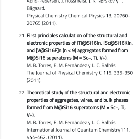
Abild-Pedersen, J. Rossmeisl, J. K. Nørskov y T.
Bligaard.
Physical Chemistry Chemical Physics 13, 20760-
20765 (2011).
First principles calculation of the structural and
electronic properties of [Ti@Si16]n, [Sc@Si16K]n,
and [V@Si16F]n (n < 9) aggregates formed from
M@Si16 superatoms (M = Sc−, Ti, V+).
M. B. Torres, E. M. Fernández y L. C. Balbás
The Journal of Physical Chemistry C 115, 335-350
(2011).
Theoretical study of the structural and electronic
properties of aggregates, wires, and bulk phases
formed from M@Si16 superatoms (M = Sc−, Ti,
V+).
M. B. Torres, E. M. Fernández y L. C. Balbás
International Journal of Quantum Chemistry111,
444-462, (2011).