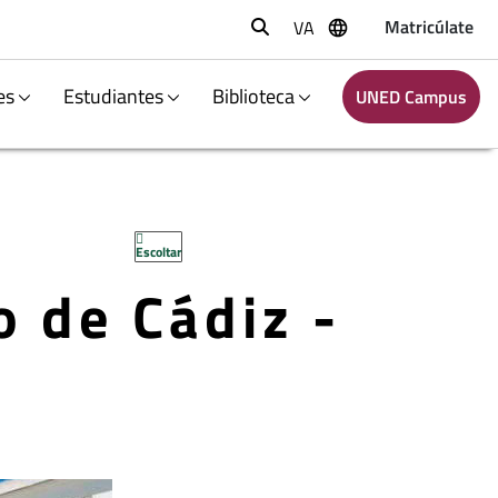
Matricúlate
VA
Buscar
es
Estudiantes
Biblioteca
UNED Campus
Escoltar
o de Cádiz -