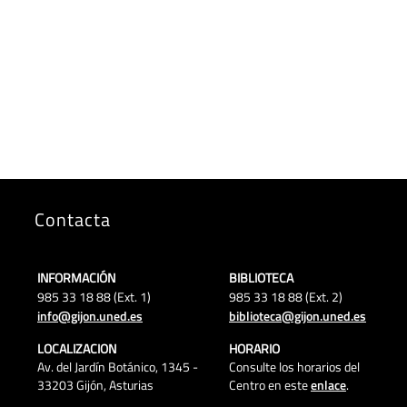
Contacta
INFORMACIÓN
BIBLIOTECA
985 33 18 88 (Ext. 1)
985 33 18 88 (Ext. 2)
info@gijon.uned.es
biblioteca@gijon.uned.es
LOCALIZACION
HORARIO
Av. del Jardín Botánico, 1345 -
Consulte los horarios del
33203 Gijón, Asturias
Centro en este
enlace
.