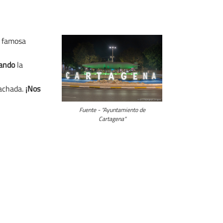
a famosa
zando
la
fachada.
¡Nos
Fuente - "Ayuntamiento de
Cartagena"