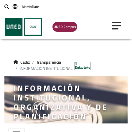
Matricúlate
Buscar
UNED Campus
Cádiz
Transparencia
Entzuteko
INFORMACIÓN INSTITUCIONAL, ...
INFORMACIÓN
INSTITUCIONAL,
ORGANIZATIVA Y DE
PLANIFICACIÓN