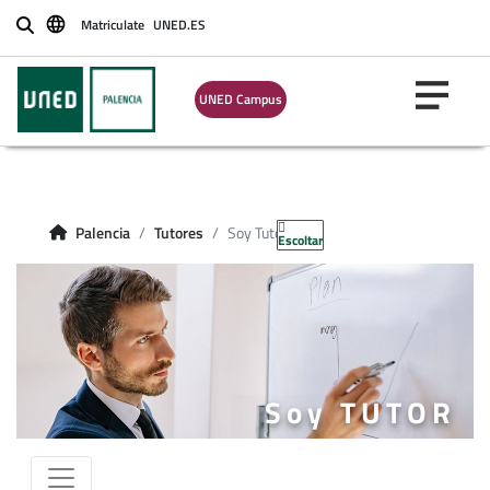
Matriculate
UNED.ES
Buscar
UNED Campus
Palencia
Tutores
Soy Tutor
Escoltar
Soy TUTOR