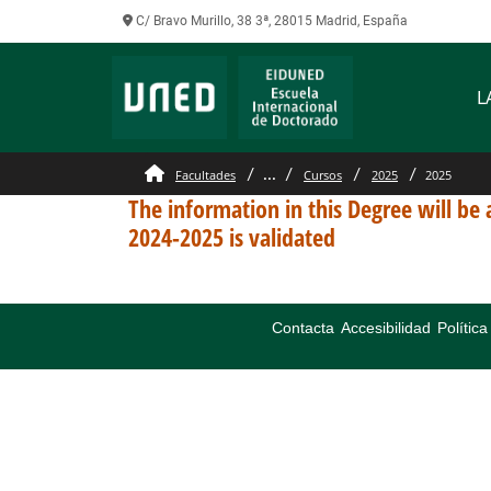
C/ Bravo Murillo, 38 3ª, 28015 Madrid, España
L
...
Facultades
Cursos
2025
2025
The information in this Degree will be 
2024-2025 is validated
Contacta
Accesibilidad
Polític