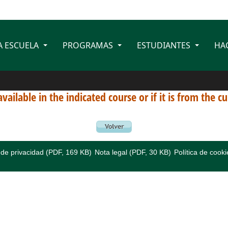
A ESCUELA
PROGRAMAS
ESTUDIANTES
HA
available in the indicated course or if it is from the
a de privacidad (PDF, 169 KB)
Nota legal (PDF, 30 KB)
Política de cooki